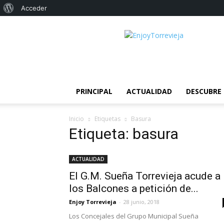
Acerca
Acceder
de
El
WordPress
portal
de
noticias
de
Torrevieja
PRINCIPAL
ACTUALIDAD
DESCUBRE 
Inicio
Etiquetas
Basura
Etiqueta: basura
ACTUALIDAD
El G.M. Sueña Torrevieja acude a
los Balcones a petición de...
Enjoy Torrevieja
-
28 junio, 2018
Los Concejales del Grupo Municipal Sueña