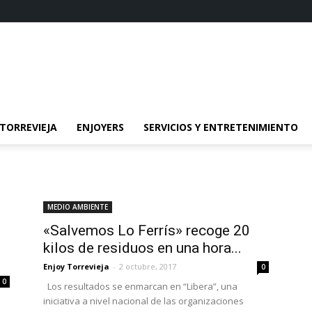
TORREVIEJA
ENJOYERS
SERVICIOS Y ENTRETENIMIENTO
MEDIO AMBIENTE
«Salvemos Lo Ferrís» recoge 20
kilos de residuos en una hora...
Enjoy Torrevieja
-
2 octubre, 2017
0
0
Los resultados se enmarcan en “Libera”, una
iniciativa a nivel nacional de las organizaciones