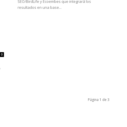
SEO/BirdLife y Ecoembes que integrará los
resultados en una base...
0
e
Página 1 de 3