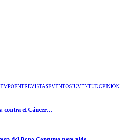
IEMPO
ENTREVISTAS
EVENTOS
JUVENTUD
OPINIÓN
cha contra el Cáncer…
órroga del Bono Consumo pero pide…