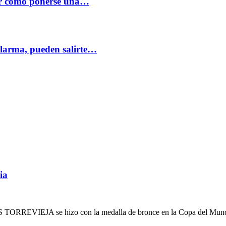
or cómo ponerse una…
alarma, pueden salirte…
ia
ORREVIEJA se hizo con la medalla de bronce en la Copa del Mundo d