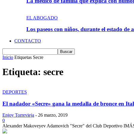
La médico de familia que explica con hum
EL ABOGADO
Los paseos con niños, durante el estado de 
CONTACTO
Inicio
Etiquetas
Secre
Etiqueta: secre
DEPORTES
El nadador «Secre» gana la medalla de bronce en Ital
Enjoy Torrevieja
-
26 marzo, 2019
0
Alexander Makoveyev Adamovich "Secre" del Club Deportivo IMÁS T