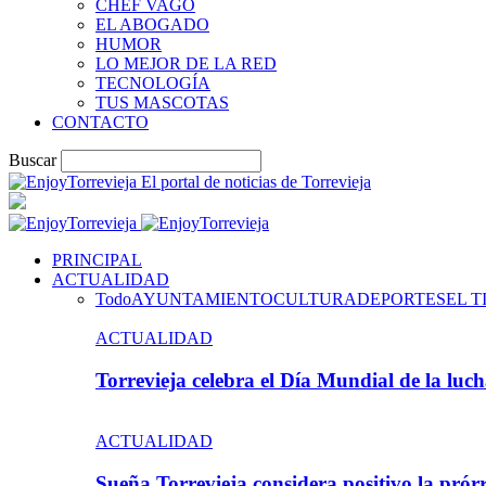
CHEF VAGO
EL ABOGADO
HUMOR
LO MEJOR DE LA RED
TECNOLOGÍA
TUS MASCOTAS
CONTACTO
Buscar
El portal de noticias de Torrevieja
PRINCIPAL
ACTUALIDAD
Todo
AYUNTAMIENTO
CULTURA
DEPORTES
EL T
ACTUALIDAD
Torrevieja celebra el Día Mundial de la lu
ACTUALIDAD
Sueña Torrevieja considera positivo la pr