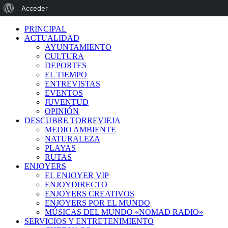
Acerca
Acceder
de
PRINCIPAL
ACTUALIDAD
WordPress
AYUNTAMIENTO
CULTURA
DEPORTES
EL TIEMPO
ENTREVISTAS
EVENTOS
JUVENTUD
OPINIÓN
DESCUBRE TORREVIEJA
MEDIO AMBIENTE
NATURALEZA
PLAYAS
RUTAS
ENJOYERS
EL ENJOYER VIP
ENJOYDIRECTO
ENJOYERS CREATIVOS
ENJOYERS POR EL MUNDO
MÚSICAS DEL MUNDO «NOMAD RADIO»
SERVICIOS Y ENTRETENIMIENTO