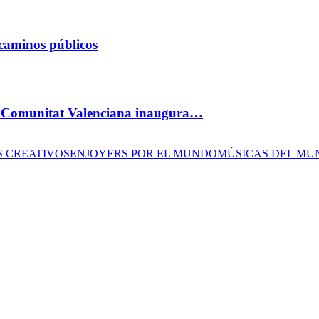
 caminos públicos
la Comunitat Valenciana inaugura…
S CREATIVOS
ENJOYERS POR EL MUNDO
MÚSICAS DEL MU