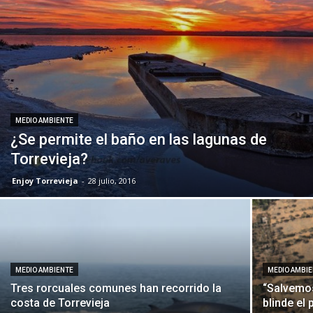
MEDIO AMBIENTE
¿Se permite el baño en las lagunas de
Torrevieja?
Enjoy Torrevieja
-
28 julio, 2016
MEDIO AMBIENTE
MEDIO AMBI
Tres rorcuales comunes han recorrido la
“Salvemos
costa de Torrevieja
blinde el 