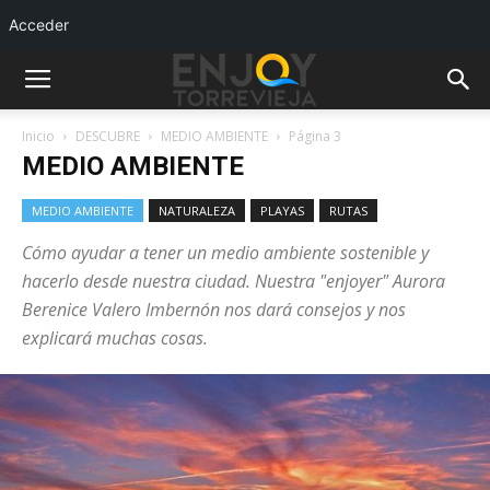
Acceder
Inicio
DESCUBRE
MEDIO AMBIENTE
Página 3
MEDIO AMBIENTE
MEDIO AMBIENTE
NATURALEZA
PLAYAS
RUTAS
Cómo ayudar a tener un medio ambiente sostenible y
hacerlo desde nuestra ciudad. Nuestra "enjoyer" Aurora
Berenice Valero Imbernón nos dará consejos y nos
explicará muchas cosas.