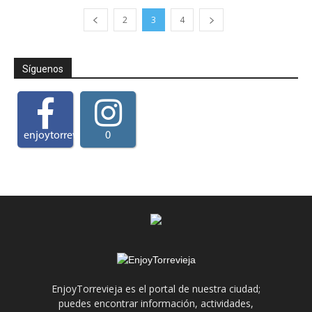
2
3
4
Síguenos
enjoytorrevieja
0
EnjoyTorrevieja es el portal de nuestra ciudad;
puedes encontrar información, actividades,